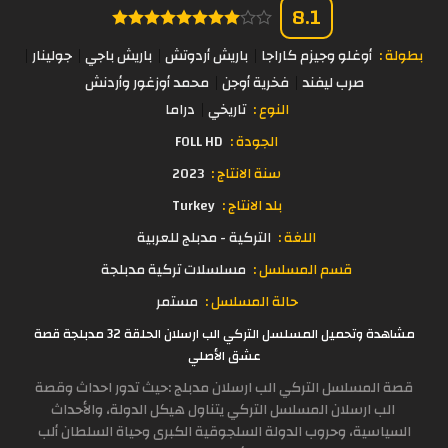
8.1
بطولة :
أوغلو وجيزم كاراجا
باريش أردوتش
باريش باجي
جولينار
صرب ليفند
فخرية أوجن
محمد أوزغور وأردنش
النوع :
تاريخي
دراما
الجودة :
FOLL HD
سنة الانتاج :
2023
بلد الانتاج :
Turkey
اللغة :
التركية - مدبلج للعربية
قسم المسلسل :
مسلسلات تركية مدبلجة
حالة المسلسل :
مستمر
مشاهدة وتحميل المسلسل التركي الب ارسلان الحلقة 32 مدبلجة قصة
عشق الأصلي
قصة المسلسل التركي الب ارسلان مدبلج :حيث تدور احداث وقصة
الب ارسلان المسلسل التركي يتناول هيكل الدولة، والأحداث
السياسية، وحروب الدولة السلجوقية الكبرى وحياة السلطان ألب