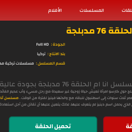
لقات
المسلسلات
الأفلام
7 مدبلجة
الجودة :
Full HD
بلد الانتاج :
تركيا
قسم المسلسل :
مسلسلات تركية مد
 بجودة عالية الوضوح اون لاين على موقع قصة عشق
لج حول كارسو امرأة تعيش حياة زوجية غير سعيدة مع رجل مسيء وأب عديم الفائدة ، ف
عمر ثلاث سنوات إلى اسطنبول للبقاء مع والدتها فيليز لفترة من الوقت .
مسلسل أنا 
الذي يحمل اسم دينيز لم يتعرف عليها. لذلك يتعين عليها أن تقاتل من أجل استعادة 
ة
تحميل الحلقة