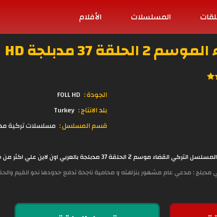
لقات
المسلسلات
الأفلام
لقة 37 مدبلجة HD
الجودة :
FOLL HD
بلد الانتاج :
Turkey
قسم المسلسل :
مسلسلات تركية مد
لحلقة 37 مدبلجة بالعربي اون لاين علي اكثر من سيرفر جودة عالية HD مباشرة على وقع
ني مدبلج : مدعي عام مشهور بنزاهته و محامية ناجحة تدفع حدودها نحو القيم والحقائ