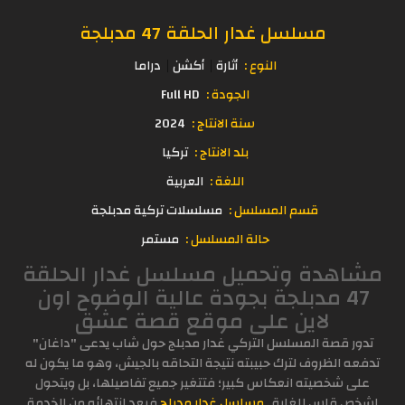
مسلسل غدار الحلقة 47 مدبلجة
النوع :
أثارة
أكشن
دراما
الجودة :
Full HD
سنة الانتاج :
2024
بلد الانتاج :
تركيا
اللغة :
العربية
قسم المسلسل :
مسلسلات تركية مدبلجة
حالة المسلسل :
مستمر
مشاهدة وتحميل مسلسل غدار الحلقة
47 مدبلجة بجودة عالية الوضوح اون
لاين على موقع قصة عشق
تدور قصة المسلسل التركي غدار مدبلج حول شاب يدعى "داغان"
تدفعه الظروف لترك حبيبته نتيجة التحاقه بالجيش، وهو ما يكون له
على شخصيته انعكاس كبير؛ فتتغير جميع تفاصيلها، بل ويتحول
لشخص قاس للغاية .
مسلسل غدار مدبلج
فبعد انتهائه من الخدمة