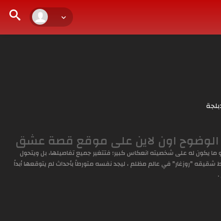
بلجة
 ما يكون له على شخصيته انعكاس كبير؛ فتتغير جميع تفاصيلها، بل ويتحول
شقيقه "روزغار" في عالم مظلم ، ليجد نفسه متورطاً بأحداث لم يتوقعها أبداً