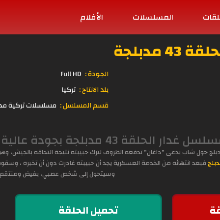
لقات
المسلسلات
الأفلام
 مدبلجة
الجودة :
Full HD
بلد الانتاج :
تركيا
قسم المسلسل :
مسلسلات تركية مد
بجودة عالية الوضوح اون لاين على موقع قصة عشق
لج حول شاب يدعى "داغان" تدفعه الظروف لترك حبيبته نتيجة التحاقه بالجيش، وهو
بلج
فبعد انتهائه من الخدمة العسكرية يجد أن حبيبته غادرت دون أن تخبره ، وسقوط 
وسيتحول إلى شخص عصبي، بغيض ومنتقم .
ة
تحميل الحلقة