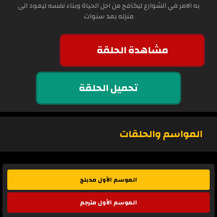
به الامر في الشوارع ليكافح من اجل الحياة وبناء نفسه ليعود الى
منزله بعد سنوات
مشاهدة الحلقة
تحميل الحلقة
المواسم والحلقات
الموسم الأول مدبلج
الموسم الأول مترجم