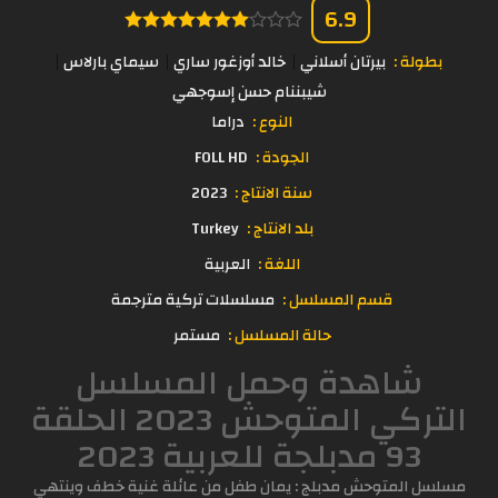
6.9
بطولة :
بيرتان أسلاني
خالد أوزغور ساري
سيماي بارلاس
شيبننام حسن إسوجهي
النوع :
دراما
الجودة :
FOLL HD
سنة الانتاج :
2023
بلد الانتاج :
Turkey
اللغة :
العربية
قسم المسلسل :
مسلسلات تركية مترجمة
حالة المسلسل :
مستمر
شاهدة وحمل المسلسل
التركي المتوحش 2023 الحلقة
93 مدبلجة للعربية 2023
مسلسل المتوحش مدبلج : يمان طفل من عائلة غنية خطف وينتهي