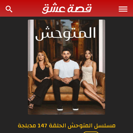
مسلسل المتوحش الحلقة 147 مدبلجة