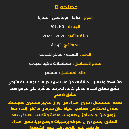
مدبلجة HD
النوع :
دراما
رومانسي
فنتازيا
الجودة :
FOLL HD
سنة الانتاج :
2020
2023
بلد الانتاج :
تركية
اللغة :
التركية - مدبلج للعربية
قسم المسلسل :
مسلسلات تركية مدبلجة
حالة المسلسل :
مستمر
مشاهدة وتحميل الحلقة 74 من مسلسل الدراما والومنسية التركي
عشق منطق انتقام مدبلج كامل للعربية مباشرة على موقع قصة
عشق الاصلي
قصة المسلسل :
تتزوج أسراء من أوزان لتغيير مستوى معيشتها
بعد أن تعبت من مصاعب الحياة لكن سرعان ما تقرر إنهاء هذا
الزواج حين يواجه أوزان صعوبات مادية وتتطلب الطلاق . بعد
الطلاق، يفتتح أوزان شركة برمجيات ويصبح ثرياً. تشق أسراء
طريقها لتبدأ بالعمل في هذه الشركة!