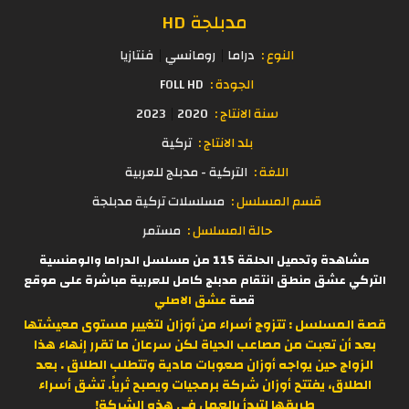
مدبلجة HD
النوع :
دراما
رومانسي
فنتازيا
الجودة :
FOLL HD
سنة الانتاج :
2020
2023
بلد الانتاج :
تركية
اللغة :
التركية - مدبلج للعربية
قسم المسلسل :
مسلسلات تركية مدبلجة
حالة المسلسل :
مستمر
مشاهدة وتحميل الحلقة 115 من مسلسل الدراما والومنسية
التركي عشق منطق انتقام مدبلج كامل للعربية مباشرة على موقع
قصة
عشق الاصلي
قصة المسلسل :
تتزوج أسراء من أوزان لتغيير مستوى معيشتها
بعد أن تعبت من مصاعب الحياة لكن سرعان ما تقرر إنهاء هذا
الزواج حين يواجه أوزان صعوبات مادية وتتطلب الطلاق . بعد
الطلاق، يفتتح أوزان شركة برمجيات ويصبح ثرياً. تشق أسراء
طريقها لتبدأ بالعمل في هذه الشركة!