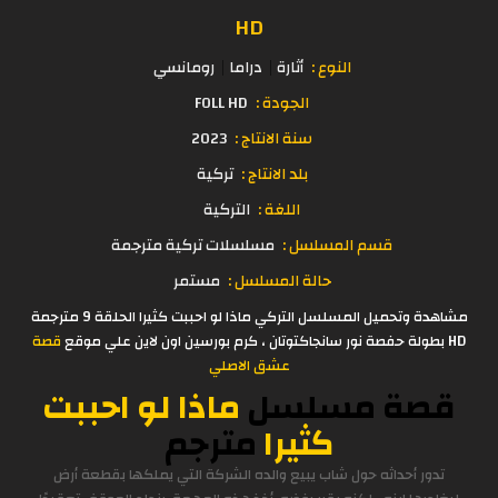
HD
النوع :
أثارة
دراما
رومانسي
الجودة :
FOLL HD
سنة الانتاج :
2023
بلد الانتاج :
تركية
اللغة :
التركية
قسم المسلسل :
مسلسلات تركية مترجمة
حالة المسلسل :
مستمر
مشاهدة وتحميل المسلسل التركي ماذا لو احببت كثيرا الحلقة 9 مترجمة
HD بطولة حفصة نور سانجاكتوتان ، كرم بورسين اون لاين علي موقع
قصة
عشق الاصلي
قصة مسلسل
ماذا لو احببت
كثيرا
مترجم
تدور أحداثه حول شاب يبيع والده الشركة التي يملكها بقطعة أرض