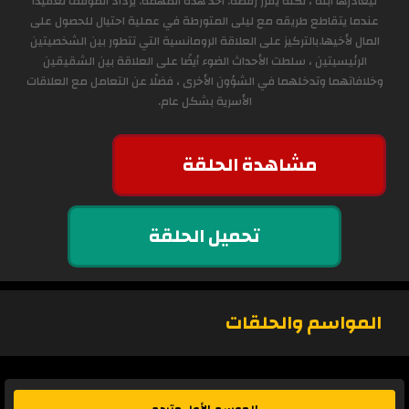
ليغادرها ابنه ، لكنه يقرر رفضه. أخذ هذه المهمة. يزداد الموقف تعقيدًا
عندما يتقاطع طريقه مع ليلى المتورطة في عملية احتيال للحصول على
المال لأخيها.بالتركيز على العلاقة الرومانسية التي تتطور بين الشخصيتين
الرئيسيتين ، سلطت الأحداث الضوء أيضًا على العلاقة بين الشقيقين
وخلافاتهما وتدخلهما في الشؤون الأخرى ، فضلًا عن التعامل مع العلاقات
الأسرية بشكل عام.
مشاهدة الحلقة
تحميل الحلقة
المواسم والحلقات