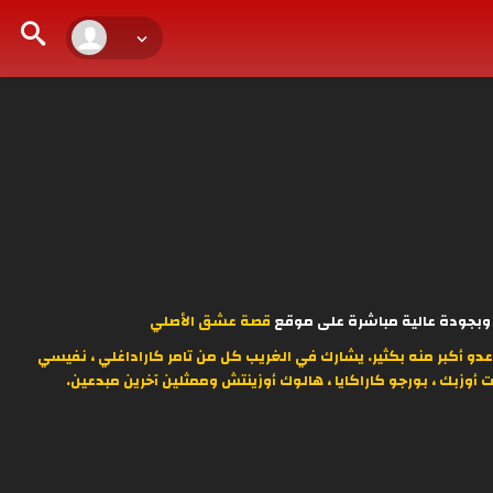
قصة عشق الأصلي
 أكبر منه بكثير. يشارك في الغريب كل من تامر كاراداغلي ، نفيسي
رت أوزبك ، بورجو كاراكايا ، هالوك أوزينتش وممثلين آخرين مبدعين.