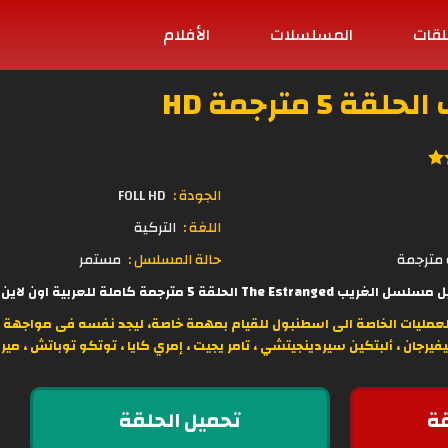
لقات
المسلسلات
الأفلام
5 مترجمة HD
الجودة :
FOLL HD
اللغة :
التركية
مترجمة
حالة المسلسل :
مستمر
 مترجمة كاملة للعربية اون لاين وبجودة عالية مباشرة على موقع
مليات الخاصة الى اسطنبول للقيام بمهمة خاصة، ليجد نفسه فى مواجهة عدو
يفيرجان ، ألبتكين سيردينجيتشي ، تامر يجيت ، إمري كايا ، توتكو توباتش ، مي
ة
تحميل الحلقة