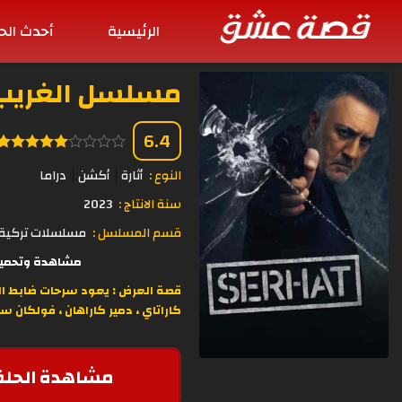
الرئيسية
أحدث الح
مسلسل الغريب الحلقة 
6.4
النوع :
أثارة
أكشن
دراما
سنة الانتاج :
2023
قسم المسلسل :
مسلسلات تركية 
مشاهدة وتحميل مسلسل الغريب The Estranged الحلقة 5
قصة العرض : يعود سرحات ضابط الع
كاراتاي ، دمير كاراهان ، فولكان س
مشاهدة الحلق