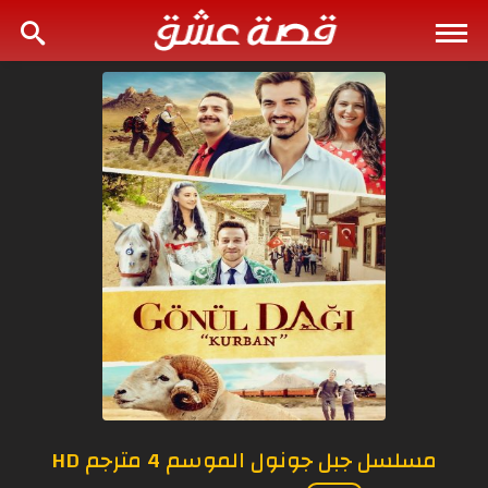
مسلسل جبل جونول الموسم 4 مترجم HD