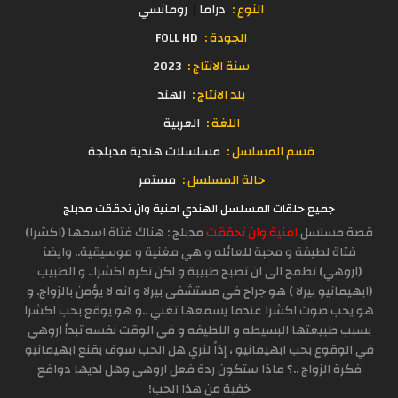
النوع :
دراما
رومانسي
الجودة :
FOLL HD
سنة الانتاج :
2023
بلد الانتاج :
الهند
اللغة :
العربية
قسم المسلسل :
مسلسلات هندية مدبلجة
حالة المسلسل :
مستمر
جميع حلقات المسلسل الهندي امنية وان تحققت مدبلج
قصة مسلسل
امنية وان تحققت
مدبلج : هناك فتاة اسمها (اكشرا)
فتاة لطيفة و محبة للعائله و هي مغنية و موسيقية.. وايضآ
(اروهي) تطمح الى ان تصبح طبيبة و لكن تكره اكشرا.. و الطبيب
(ابهيمانيو بيرلا ) هو جراح في مستشفى بيرلا و انه لا يؤمن بالزواج. و
هو يحب صوت اكشرا عندما يسمعها تغني ..و هو يوقع بحب اكشرا
بسبب طبيعتها البسيطه و اللطيفه و في الوقت نفسه تبدأ اروهي
في الوقوع بحب ابهيمانيو ، إذاً لنري هل الحب سوف يقنع ابهيمانيو
فكرة الزواج ..؟ ماذا ستكون ردة فعل اروهي وهل لديها دوافع
خفية من هذا الحب!