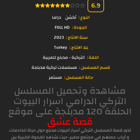
6.9
النوع :
أكشن
دراما
الجودة :
FOLL HD
سنة الانتاج :
2023
بلد الانتاج :
Turkey
اللغة :
التركية - مدبلج للعربية
قسم المسلسل :
مسلسلات تركية مدبلجة
حالة المسلسل :
مستمر
مشاهدة وتحميل المسلسل
التركي الدرامي اسرار البيوت
الحلقة 120 مدبلجة على موقع
قصة عشق
تدور قصة المسلسل التركي أسرار البيوت مدبلج حول حياة الخادمات
و أرباب عملهم في مجتمع صغير، حيث نشاهد الفجوة الكبيرة بين