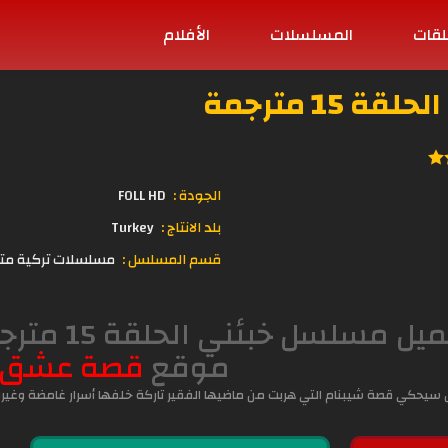
لقات
المسلسلات
الأفلام
15 مترجمة
الجودة :
FOLL HD
بلد الانتاج :
Turkey
قسم المسلسل :
مسلسلات تركية مت
موقع
قصة عشق
حكي قصة شيبنام التي هربت من ماضيها الفقير تاركة خلفها أسرار غامضة وغيرت