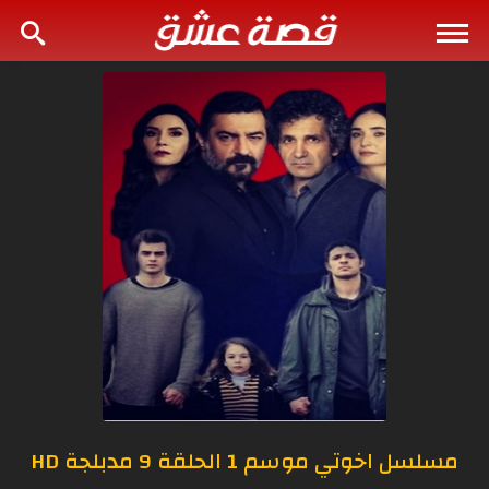
مسلسل اخوتي موسم 1 الحلقة 9 مدبلجة HD