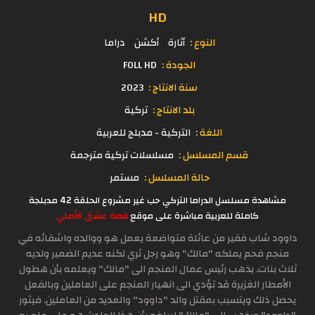
HD
النوع :
أثارة
أكشن
دراما
الجودة :
FOLL HD
سنة الانتاج :
2023
بلد الانتاج :
تركية
اللغة :
التركية - مدبلج للعربية
قسم المسلسل :
مسلسلات تركية مترجمة
حالة المسلسل :
مستمر
مشاهدة مسلسل الدراما التركي حب غير مشروع الحلقة 42 مدبلجة
كاملة للعربية مباشرة على موقع
قصة عشق الأصلي
داوود شاب فقير من عائلة متواضعة يعمل هو ووالده واشقائه في
منجم فحم يملكه "مالك" وهو رجل ثري لكنه عديم الضمير ولديه
ثلاث بنات. يذهب رئيس عمال المنجم الى "مالك" ويعلمه بأن هطول
الأمطار الغزيرة قد تؤدي الى انهيار المنجم على العاملين وبالفعل
يحصل ذلك ويتسبب بمقتل والد "داوود" والعديد من العاملين. فيثور