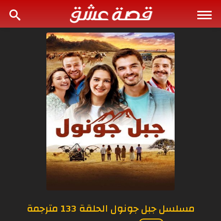
مسلسل جبل جونول الحلقة 133 مترجمة