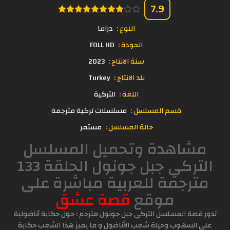
7.9
النوع :
دراما
الجودة :
FOLL HD
سنة الانتاج :
2023
بلد الانتاج :
Turkey
اللغة :
التركية
قسم المسلسل :
مسلسلات تركية مترجمة
حالة المسلسل :
مستمر
مشاهدة وتحميل المسلسل
التركي جبل جونول الحلقة 133
مترجمة للعربية مباشرة على
موقع
قصة عشق
تدور قصة المسلسل التركي جبل جونول مترجم : حول حكاية أناضولية
على السهوب وحياة شعب الأناضول و ما يميز هذا الشعب حكاية