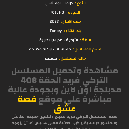
النوع :
دراما
رومانسي
الجودة :
FOLL HD
سنة الانتاج :
2023
بلد الانتاج :
Turkey
اللغة :
التركية - مدبلج للعربية
قسم المسلسل :
مسلسلات تركية مدبلجة
حالة المسلسل :
مستمر
مشاهدة وتحميل المسلسل
التركي فريد الحقة 408
مدبلجة اون لاين وبجودة عالية
مباشرة على موقع
قصة
عشق
قصة المسلسل التركي فريد مدبلج : لتلقين حفيده الطائش
والمتهور درسا، يقرر كبير العائلة الغني هاليس آغا أن يزوجه