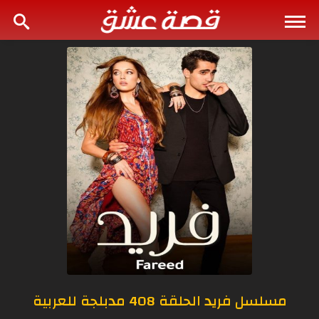
مسلسل فريد الحلقة 408 مدبلجة للعربية