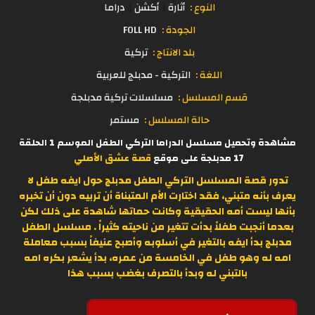
النوع :
أثارة
أكشن
دراما
الجودة :
FOLL HD
بلد الانتاج :
تركية
اللغة :
التركية - مدبلج للعربية
قسم المسلسل :
مسلسلات تركية مدبلجة
حالة المسلسل :
مستمر
مشاهدة وتحميل مسلسل الدراما التركي الطفل الموسم 1 الحلقة
17 مدبلجة على موقع
قصة عشق الأصلي
تدور قصة المسلسل التركي الطفل مدبلج حول ايفه طفل لا
يعرف بأنه متبني، فقد اختارت الأم المتبناة أن تربيه دون أن تخبره
بأنها ليست أمه الحقيقية وكانت حماتها شاهدة على ذلك لكن
بعدما أنجبت طفلاً بدأت تتغير من ناحيته كثيراً .
مسلسل الطفل
مدبلج
بدأ ايفه بالتغير في أسلوبه وأصبح عنيفاً بسبب معاملة
امه له وهو طفل في الخامسة من عمره، بدأ يشعر بكره امه
بالتبني له وبدأ بالتصرف بغضب بسبب هذا