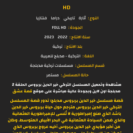
HD
النوع :
أثارة
تاريخي
دراما
فنتازيا
الجودة :
FOLL HD
سنة الانتاج :
2022
2023
بلد الانتاج :
تركية
اللغة :
التركية - مدبلج للعربية
قسم المسلسل :
مسلسلات تركية مدبلجة
حالة المسلسل :
مستمر
مشاهدة وتحميل المسلسل التركي خير الدين بربروس الحلقة 2
مدبلجة اون لاين وبجودة عالية مباشرة على موقع
قصة عشق
قصة مسلسل خير الدين بربروس مدبلج: تدور قصة المسلسل
التركي خير الدين بربروس مترجم حول حياة بربروس خير الدين
باشا، الذي صنع إمبراطورية لا تُنسى للإمبراطورية العثمانية
والذي ضمن السيادة العثمانية في البحر الأبيض المتوسط. وكان
من أكبر مؤيدي خير الدين بربروس أخيه عروج بربروس الذي