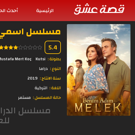
الرئيسية
أحدث الح
مسلسل اسمي ملك الحلقة
5.4
بطولة :
Kutsi
Mustafa Mert Koç
النوع :
دراما
سنة الانتاج :
2019
اللغة :
التركية
حالة المسلسل :
مستمر
للع