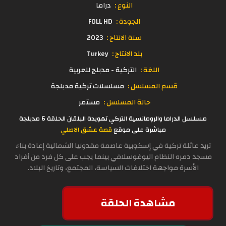
النوع :
دراما
الجودة :
FOLL HD
سنة الانتاج :
2023
بلد الانتاج :
Turkey
اللغة :
التركية - مدبلج للعربية
قسم المسلسل :
مسلسلات تركية مدبلجة
حالة المسلسل :
مستمر
مسلسل الدراما والرومانسية التركي تهويدة البلقان الحلقة 6 مدبلجة
مباشرة على موقع
قصة عشق الاصلي
تريد عائلة تركية في إسكوبية عاصمة مقدونيا الشمالية إعادة بناء
مسجد دمره النظام اليوغوسلافي بينما يجب على كل فرد من أفراد
الأسرة مواجهة اختلافات السياسة، المجتمع، وتاريخ البلاد.
مشاهدة الحلقة