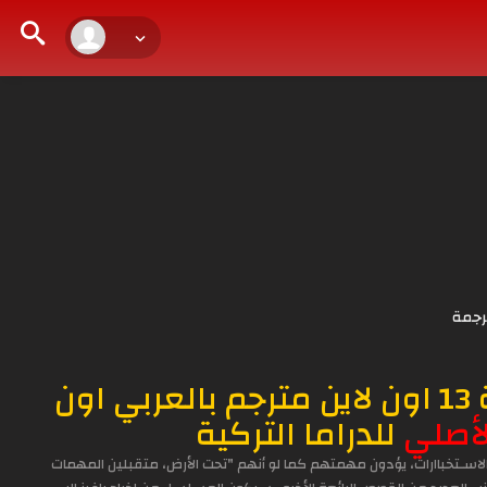
رجمة
الحلقة 13 اون لاين مترجم بالعربي اون
أصلي
للدراما التركية
ـتخباارات، يؤدون مهمتهم كما لو أنهم "تحت الأرض، متقبلين المهمات