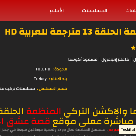
لقات
المسلسلات
الأفلام
مترجمة للعربية HD
ل
كاغلار إرتوغرول
مسعود أكوستا
الجودة :
FOLL HD
بلد الانتاج :
Turkey
قسم المسلسل :
مسلسلات تركية مت
ا والاكشن التركي
المنظمة
 مباشرة ععلى موقع
قصة عشق ال
Teşkilat
مترجم
, مسلسل المنظمة نضال وولاء وتضحية موظفين سبعة في جهاز الاس