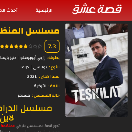
الرئيسية
أحدث الح
مسلسل المنظمة الحلقة 13 
7.3
بطولة :
إزجي أيوبوغلو
دنيز بايسا
النوع :
بوليسي
دراما
سنة الانتاج :
2021
اللغة :
التركية
حالة المسلسل :
مستمر
مسلسل الدرام
لاين
تدور قصة المسلسل التركي
المنظمة