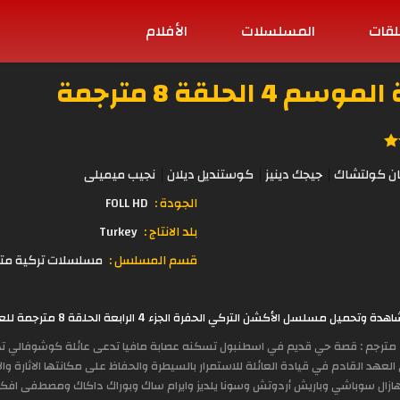
لقات
المسلسلات
الأفلام
لحلقة 8 مترجمة
ان كولتشاك
جيجك دينيز
كوستنديل ديلان
نجيب ميميلى
الجودة :
FOLL HD
بلد الانتاج :
Turkey
قسم المسلسل :
مسلسلات تركية مت
ة وتحميل مسلسل الأكشن التركي الحفرة الجزء 4 الرابعة الحلقة 8 مترجمة للعربية مباشرة على موقع
قصة المسلسل التركي الحفرة الجزء 4 مترجم : قصة حي قديم في اسطنبول تسكنه عصابة مافيا تدعى عا
هازال سوباشي وباريش أردوتش وسونا يلديز وايرام ساك وبوراك داكاك ومصطفى افك