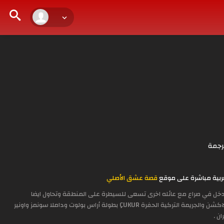
رجمة
قصة عشق الأصلي
ئلة كوشوفالي تدخل في صراع مع عائله اخرى تسعى للسيطرة على المنطقة وتحاول ايضا
استعاده ابن العائلة الاصغر ليكون ولي العهد القادم في قيادة العائلة للاستمرار بالسيطرة والحفاظ على مكانتها الاثارة والاكشن والجريمة التركية الحفرة ÇUKUR بطولة أراس بولوت وداملا سونمز واونير
ران .