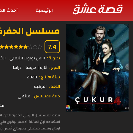
الرئيسية
أحدث الح
مسلسل الحفرة الموسم 4 ا
7.4
بطولة :
اراس بولوت اينيملى
ارك
النوع :
أثارة
جريمة
دراما
سنة الانتاج :
2020
اللغة :
التركية
حالة المسلسل :
منتهى
مشاهد
اركان ونجيب ميميلي وبيركاي أتيش و