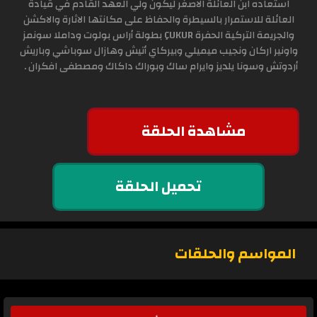
استعاده ابن العائلة الاصغر ليكون ولي العهد القادم في قيادة
العائلة للاستمرار بالسيطرة والحفاظ على مكانتها الاثارة والاكشن
والجريمة التركية الحفرة ÇUKUR بطولة أراس بولوت وداملا سونمز
واونير اركان ونجيب ميميلي وبيركاي أتيش وهازال سوباشي وباريش
أردوتش وسونا يلديز وايرام ساك وبوراك داكاك ومصطفى افكران .
مشاهدة الحلقة
تحميل الحلقة
المواسم والحلقات