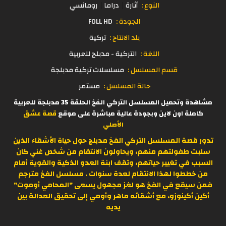
النوع :
أثارة
دراما
رومانسي
الجودة :
FOLL HD
بلد الانتاج :
تركية
اللغة :
التركية - مدبلج للعربية
قسم المسلسل :
مسلسلات تركية مدبلجة
حالة المسلسل :
مستمر
مشاهدة وتحميل المسلسل التركي الفخ الحلقة 35 مدبلجة للعربية
كاملة اون لاين وبجودة عالية مباشرة على موقع
قصة عشق
الأصلي
تدور قصة المسلسل التركي الفخ مدبلج حول حياة الأشقاء الذين
سلبت طفولتهم منهم، ويحاولون الانتقام من شخص غني كان
السبب في تغيير حياتهم، وتقف ابنة العدو الذكية والقوية أمام
من خططوا لهذا الانتقام لعدة سنوات . مسلسل الفخ مترجم
فمن سيقع في الفخ هو لغز مجهول يسعى "المحامي أوموت"
أكين أكينوزو، مع أشقائه ماهر وأومي إلى تحقيق العدالة بين
يديه