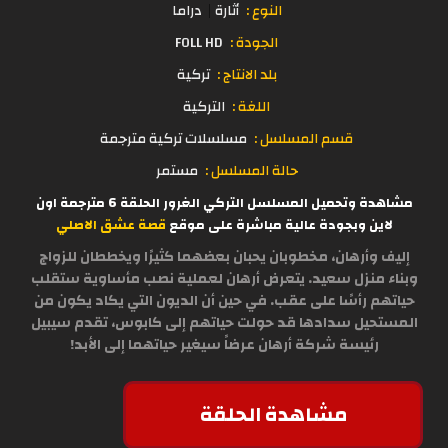
النوع :
أثارة
دراما
الجودة :
FOLL HD
بلد الانتاج :
تركية
اللغة :
التركية
قسم المسلسل :
مسلسلات تركية مترجمة
حالة المسلسل :
مستمر
مشاهدة وتحميل المسلسل التركي الغرور الحلقة 6 مترجمة اون
لاين وبجودة عالية مباشرة على موقع
قصة عشق الاصلي
إليف وأرهان، مخطوبان يحبان بعضهما كثيرًا ويخططان للزواج
وبناء منزل سعيد. يتعرض أرهان لعملية نصب مأساوية ستقلب
حياتهم رأسًا على عقب. في حين أن الديون التي يكاد يكون من
المستحيل سدادها قد حولت حياتهم إلى كابوس، تقدم سيبيل
رئيسة شركة أرهان عرضاً سيغير حياتهما إلى الأبد!
مشاهدة الحلقة