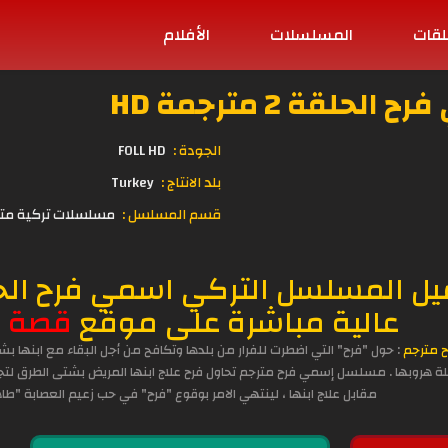
لقات
المسلسلات
الأفلام
قة 2 مترجمة HD
الجودة :
FOLL HD
بلد الانتاج :
Turkey
قسم المسلسل :
مسلسلات تركية مت
عالية مباشرة على موقع
ق
صة ع
 مترجم
: حول "فرح" التي اضطرت للفرار من بلدها وتكافح من أجل البقاء مع ابنها
ة هروبها . مسلسل إسمي فرح مترجم تحاول فرح علاج ابنها المريض بشتى الطرق لتج
مقابل علاج ابنها ، لينتهي الامر بوقوع "فرح" في حب زعيم العصابة "طاه