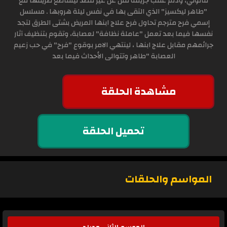
قانوني، وذلم عقب جريمة قتل عن غير قصد ليتقاطع طريقها مع
"طاهر ليكسيز" الذي التقى بها في نفس ليلة هروبها . مسلسل
إسمي فرح مترجم تحاول فرح علاج ابنها المريض بشتى الطرق لتجد
نفسها فيما بعد تعمل "عاملة نظافة" لعصابة، وتقوم بتنظيف آثار
جرائمهم مقابل علاج ابنها ، لينتهي الامر بوقوع "فرح" في حب زعيم
العصابة "طاهر وتتوالى الأحداث فيما بعد
مشاهدة الحلقة
تحميل الحلقة
المواسم والحلقات