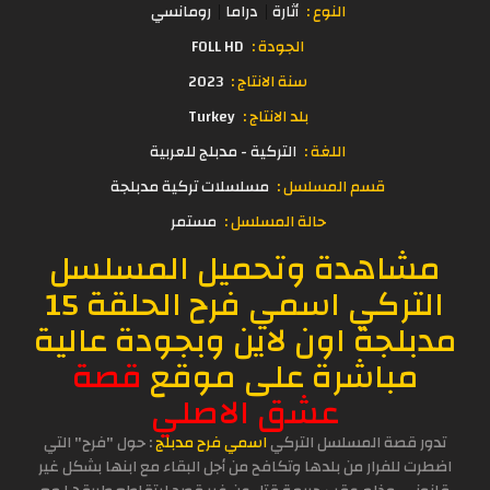
النوع :
أثارة
دراما
رومانسي
الجودة :
FOLL HD
سنة الانتاج :
2023
بلد الانتاج :
Turkey
اللغة :
التركية - مدبلج للعربية
قسم المسلسل :
مسلسلات تركية مدبلجة
حالة المسلسل :
مستمر
مشاهدة وتحميل المسلسل
التركي اسمي فرح الحلقة 15
مدبلجة اون لاين وبجودة عالية
مباشرة على موقع
ق
صة
عشق الاصلي
تدور قصة المسلسل التركي
اسمي فرح م
دبلج
: حول "فرح" التي
اضطرت للفرار من بلدها وتكافح من أجل البقاء مع ابنها بشكل غير