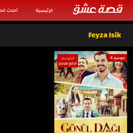
الرئيسية
أحدث الح
Feyza Isik
موسم 4
الموسم
الرابع مترجم