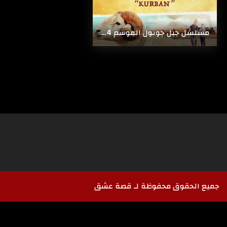
مسلسل جبل جونول الموسم 4 مترجم HD
جميع الحقوق محفوظة لـ قصة عشق