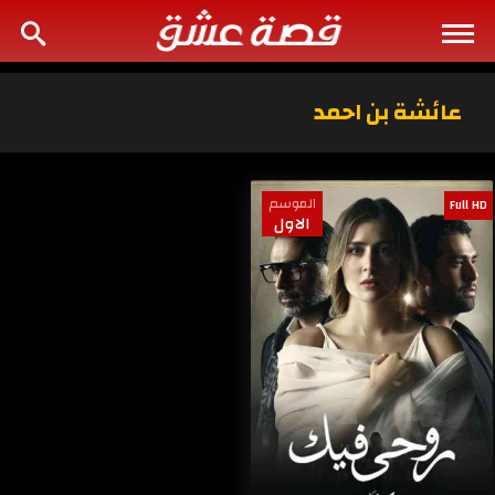
عائشة بن احمد
الموسم
Full HD
الاول