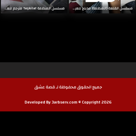
مسلسل القلعة (المنظمة) مدبلج للعربية HD
مسلسل المنظمة Teşkilat مترجم للعربية HD
جميع الحقوق محفوظة لـ قصة عشق
Developed By 3arbserv.com © Copyright 2026